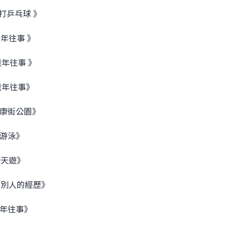
了打乒乓球 》
的童年往事 》
的童年往事 》
的童年往事》
的恆康街公園》
會了游泳》
的一天遊》
次幫助別人的經歷》
傑《難忘的童年往事》