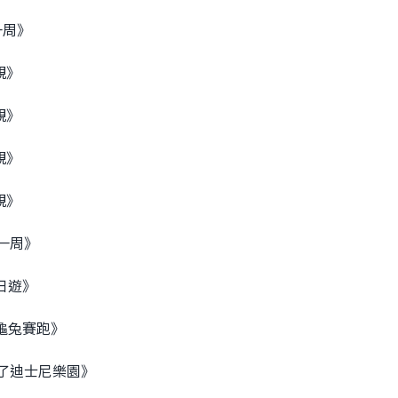
一周》
至親》
至親》
至親》
至親》
的一周》
一日遊》
二次龜兔賽跑》
遊覽了迪士尼樂園》