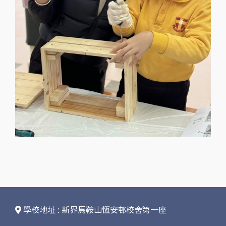
學校地址 : 新界馬鞍山恆安邨校舍第一座