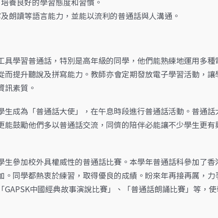
，培養良好的學習態度和習慣。
寫及朗讀等語言能力，並能以流利的普通話與人溝通。
工具學習普通話，特別是高年級的同學，他們能熟練地運用多種
從而提升聽說及拼寫能力。教師亦會定期發放電子學習活動，讓
資訊素質。
學生成為「普通話大使」，在午息時段進行普通話活動。普通話
更能鼓勵他們多以普通話交流，同儕的陪伴必能讓不少學生更有
學生參加校外具權威性的普通話比賽。本學年普通話科參加了香
加。同學都熱衷於練習，取得優良的成績。盼來年再接再厲，力
「GAPSK中國經典故事演說比賽」、「普通話朗誦比賽」等，