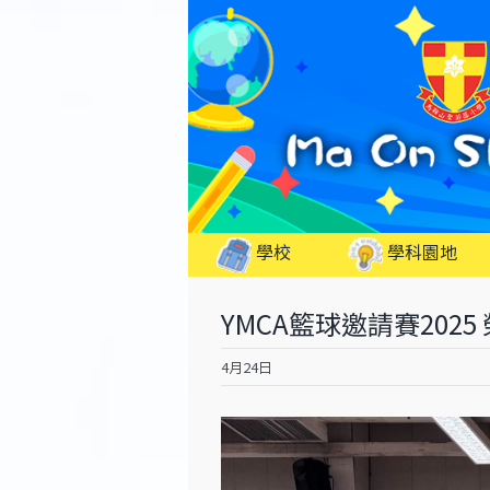
Skip
to
content
學校
學科園地
YMCA籃球邀請賽2025
4月24日