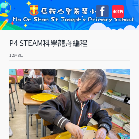
Skip
自
Faceboo
to
訂
content
P4 STEAM科學龍舟編程
12月3日