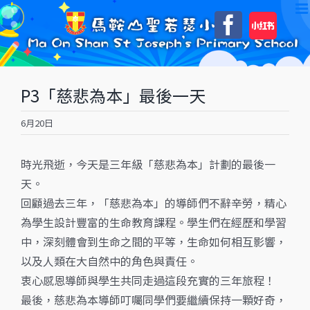
Skip
自
Faceboo
to
訂
content
P3「慈悲為本」最後一天
6月20日
時光飛逝，今天是三年級「慈悲為本」計劃的最後一
天。
回顧過去三年，「慈悲為本」的導師們不辭辛勞，精心
為學生設計豐富的生命教育課程。學生們在經歷和學習
中，深刻體會到生命之間的平等，生命如何相互影響，
以及人類在大自然中的角色與責任。
衷心感恩導師與學生共同走過這段充實的三年旅程！
最後，慈悲為本導師叮囑同學們要繼續保持一顆好奇，