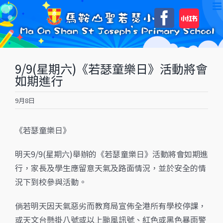
Skip
自
Faceboo
to
訂
content
9/9(星期六)《若瑟童樂日》活動將會
如期進行
9月8日
《若瑟童樂日》
明天9/9(星期六)舉辦的《若瑟童樂日》活動將會如期進
行，家長及學生應留意天氣及路面情況，並於安全的情
況下到校參與活動。
倘若明天因天氣惡劣而教育局宣佈全港所有學校停課，
或天文台懸掛八號或以上颱風訊號、紅色或黑色暴雨警