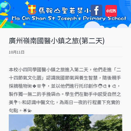
Skip
自
Faceboo
to
訂
content
廣州嶺南國醫小鎮之旅(第二天)
10月11日
本校小四同學國醫小鎮之旅進入第二天，他們走進「二
十四節氣文化園」認識我國節氣與養生智慧，隨後親手
採摘植物🌺🍀🌸💐，並以他們進行托印創作🧑‍🎨👩‍🎨，
製作獨一無二的手挽袋👜。學生們在動手中感受自然之
美💐✨和認識中醫文化，為兩日一夜的行程畫下充實的
句點。🌟💫