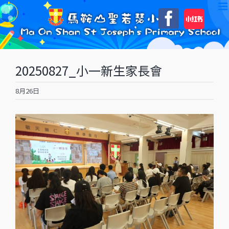
Skip
自
Faceboo
to
訂
content
20250827_小一新生家長會
8月26日