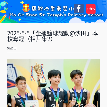
Skip
自
Faceboo
to
訂
content
2025-5-5「全運籃球耀動@沙田」本
校奪冠（相片集2）
5月5日