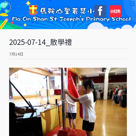
Skip
自
Faceboo
to
訂
content
2025-07-14_散學禮
7月14日