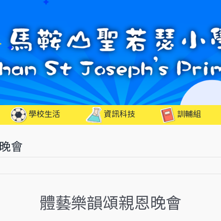
學校生活
資訊科技
訓輔組
恩晚會
體藝樂韻頌親恩晚會