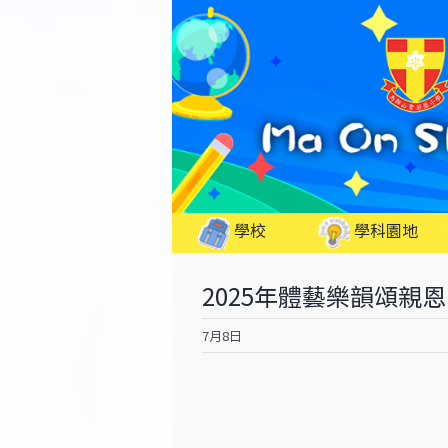
Skip
to
content
學校
學科園地
2025年體藝樂韻頌親
7月8日