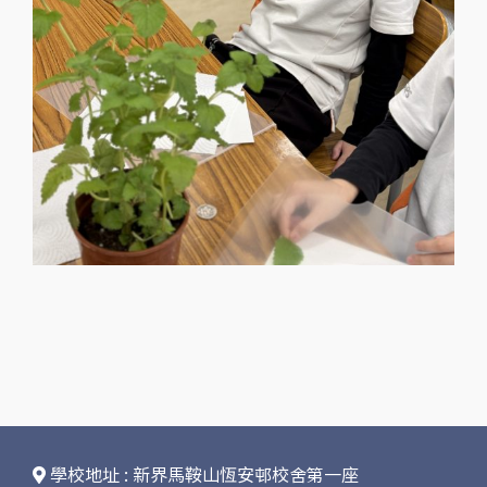
學校地址 : 新界馬鞍山恆安邨校舍第一座