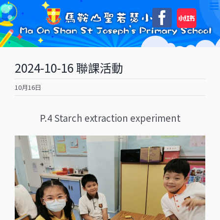
Skip
自
Faceboo
to
訂
content
2024-10-16 聯課活動
10月16日
P.4 Starch extraction experiment