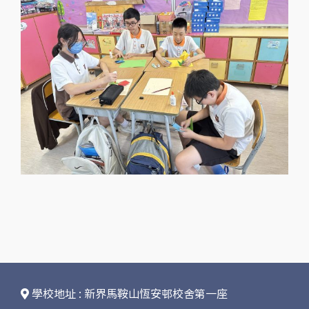
學校地址 : 新界馬鞍山恆安邨校舍第一座