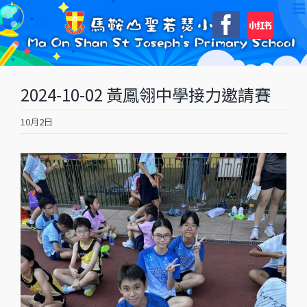
Skip
自
Faceboo
to
訂
content
2024-10-02 黃鳳翎中學接力邀請賽
10月2日