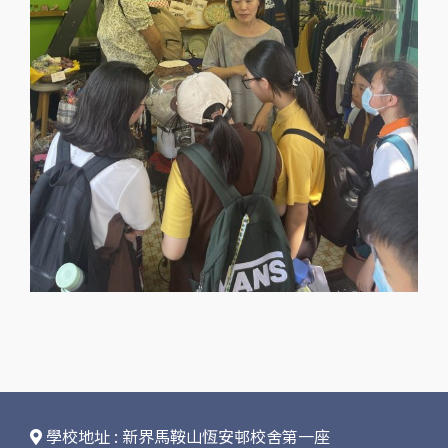
學校地址 : 新界馬鞍山恆安邨校舍第一座