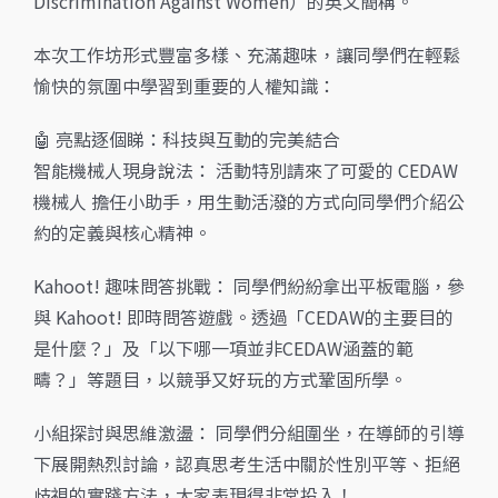
Discrimination Against Women）的英文簡稱。
本次工作坊形式豐富多樣、充滿趣味，讓同學們在輕鬆
愉快的氛圍中學習到重要的人權知識：
🤖 亮點逐個睇：科技與互動的完美結合
智能機械人現身說法： 活動特別請來了可愛的 CEDAW
機械人 擔任小助手，用生動活潑的方式向同學們介紹公
約的定義與核心精神。
Kahoot! 趣味問答挑戰： 同學們紛紛拿出平板電腦，參
與 Kahoot! 即時問答遊戲。透過「CEDAW的主要目的
是什麼？」及「以下哪一項並非CEDAW涵蓋的範
疇？」等題目，以競爭又好玩的方式鞏固所學。
小組探討與思維激盪： 同學們分組圍坐，在導師的引導
下展開熱烈討論，認真思考生活中關於性別平等、拒絕
歧視的實踐方法，大家表現得非常投入！