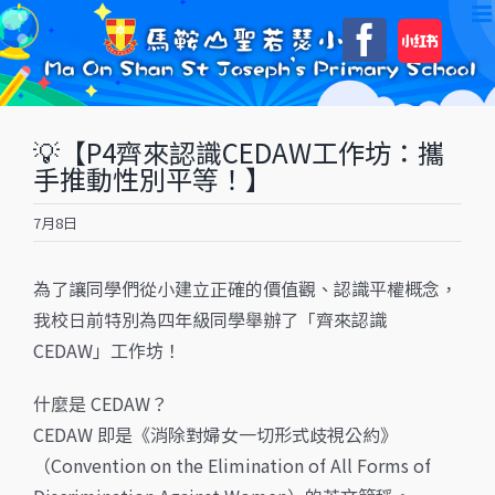
Skip
自
Faceboo
to
訂
content
💡【P4齊來認識CEDAW工作坊：攜
手推動性別平等！】
7月8日
為了讓同學們從小建立正確的價值觀、認識平權概念，
我校日前特別為四年級同學舉辦了「齊來認識
CEDAW」工作坊！
什麼是 CEDAW？
CEDAW 即是《消除對婦女一切形式歧視公約》
（Convention on the Elimination of All Forms of