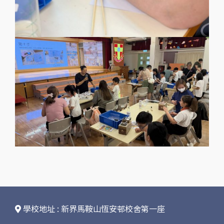
學校地址 : 新界馬鞍山恆安邨校舍第一座