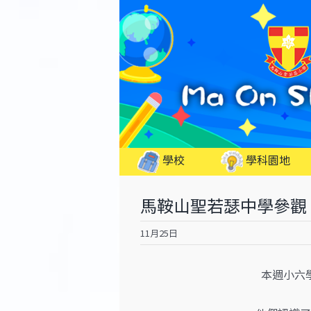
Skip
to
content
學校
學科園地
馬鞍山聖若瑟中學參觀
11月25日
本週小六