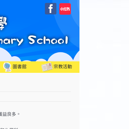
自
Facebook
訂
圖書館
宗教活動
獲益良多。