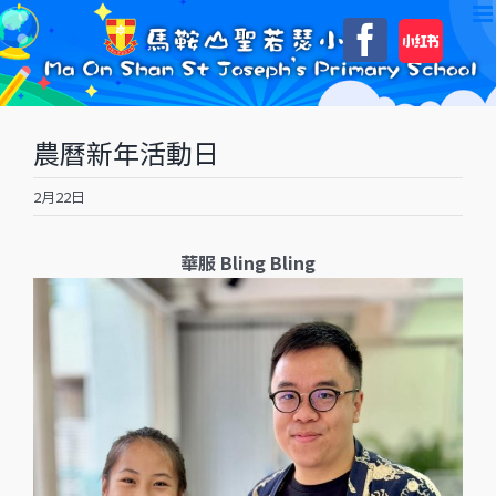
Skip
自
Faceboo
to
訂
content
農曆新年活動日
2月22日
華服 Bling Bling