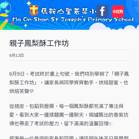
Skip
自
Faceboo
to
訂
content
親子鳳梨酥工作坊
6月12日
6月9日，考試終於畫上句號，我們特別舉辦了「親子鳳
梨酥工作坊」，讓家長與同學齊齊動手，烘焙甜蜜、也
烘焙笑聲💛
從搓皮、包餡到壓模，每一個鳳梨酥都充滿了專注與
愛。看到大家一邊揉麵團一邊聊天，焗爐飄出的香氣彷
彿也帶走了考試的壓力，留下滿滿的溫馨回憶✨
感謝每一位參與的家長和同學，讓這個午後不只是學期