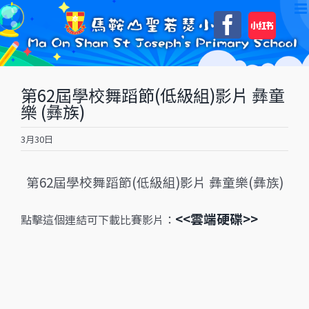
Skip
自
Faceboo
to
訂
content
第62屆學校舞蹈節(低級組)影片 彝童
樂 (彝族)
3月30日
第62屆學校舞蹈節(低級組)影片 彝童樂(彝族)
<<雲端硬碟>>
點擊這個連結可下載比賽影片：