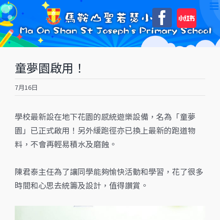
Skip
自
Faceboo
to
訂
content
童夢園啟用！
7月16日
學校最新設在地下花園的感統遊樂設備，名為「童夢
園」已正式啟用！另外緩跑徑亦已換上最新的跑道物
料，不會再輕易積水及磨蝕。
陳君泰主任為了讓同學能夠愉快活動和學習，花了很多
時間和心思去統籌及設計，值得讚賞。