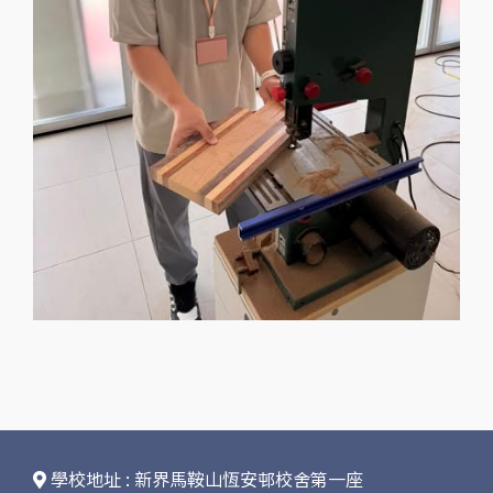
學校地址 : 新界馬鞍山恆安邨校舍第一座