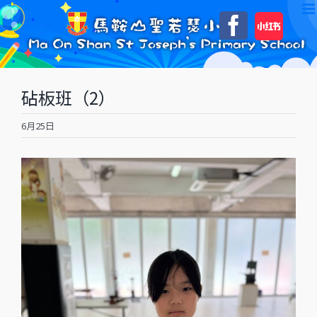
Skip
自
Faceboo
to
訂
content
砧板班（2）
6月25日