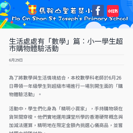
Skip
自
Faceboo
to
訂
content
生活處處有「數學」篇︰小一學生超
市購物體驗活動
6月29日
為了將數學與生活情境結合，本校數學科老師於6月26
日帶領一年級學生到超級市場進行一場別開生面的「購
物體驗活動」。
活動中，學生們化身為「精明小買家」，手持購物袋在
貨架間穿梭。他們實地運用課堂所學的香港硬幣概念與
加減法運算，精明地在限定金額內挑選心儀商品，並嘗