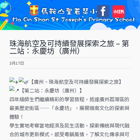
Skip
自
Faceboo
to
訂
content
珠海航空及可持續發展探索之旅 – 第
二站：永慶坊（廣州）
3月17日
【廣州、珠海航空及可持續發展探索之旅】
【第二站：永慶坊（廣州）】
四年級師生們繼續精彩的學習旅程，抵達廣州荔灣區的
最美歷史街區——「永慶坊」，展開嶺南文化的探索與
體驗！
學生實地考察當地經濟及民生活動，探索傳統與現代融
合的城市更新模式，感受粵韻風情，了解文化傳承與可