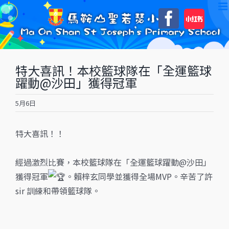
Skip
自
Faceboo
to
訂
content
特大喜訊！本校籃球隊在「全運籃球
躍動@沙田」獲得冠軍
5月6日
特大喜訊！！
經過激烈比賽，本校籃球隊在「全運籃球躍動@沙田」
獲得冠軍
。賴梓玄同學並獲得全場MVP。辛苦了許
sir 訓練和帶領籃球隊。