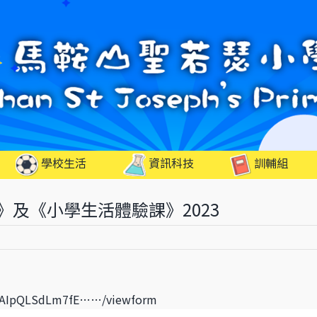
學校生活
資訊科技
訓輔組
及《小學生活體驗課》2023
1FAIpQLSdLm7fE……/viewform