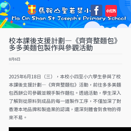
Skip
自
Faceboo
to
訂
content
校本課後支援計劃—《齊齊整麵包》
多多美麵包製作與參觀活動
8月6日
2025年6月18日（三），本校小四至小六學生參與了校
本課後支援計劃—《齊齊整麵包》活動，前往多多美麵
包西餅公司參觀並親手製作麵包。透過活動，學生深入
了解到從原料到成品的每一道製作工序，不僅加深了對
香港本地品牌和製造業的認識，還深刻體會到食物的得
來不易。