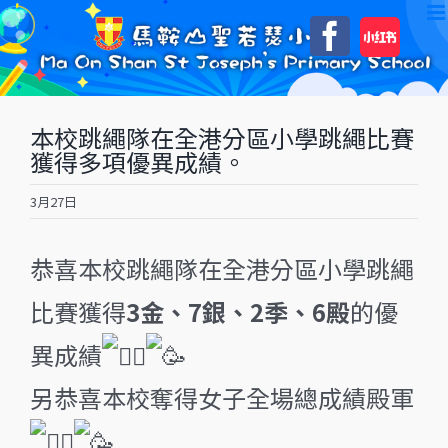
Skip
自
Faceboo
to
訂
content
本校跳繩隊在全港分區小學跳繩比賽
獲得多項優異成績。
3月27日
恭喜本校跳繩隊在全港分區小學跳繩
比賽獲得
3金、7銀、2季、6殿
的優
異成績
另恭喜本校奪得女子全場總成績殿軍