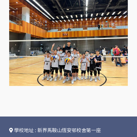
學校地址 : 新界馬鞍山恆安邨校舍第一座