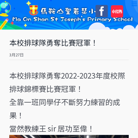
Skip
自
Faceboo
to
訂
content
本校排球隊勇奪比賽冠軍！
3月27日
本校排球隊勇奪2022-2023年度校際
排球錦標賽比賽冠軍！
全靠一班同學仔不斷努力練習的成
果！
當然教練王 sir 居功至偉！