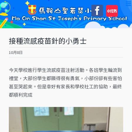
Skip
自
Faceboo
to
訂
content
接種流感疫苗針的小勇士
10月8日
今天學校進行學生流感疫苗注射活動。各班學生輪流到
禮堂，大部份學生都顯得很有勇氣，小部份卻有些害怕
甚至哭起來。但是幸好有家長和學校社工的協助，最終
都順利完成