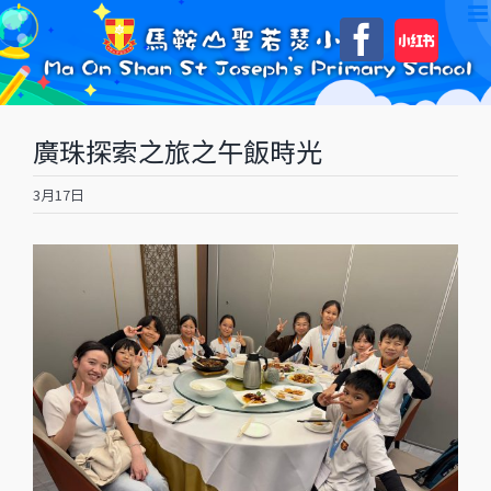
Skip
自
Faceboo
to
訂
content
廣珠探索之旅之午飯時光
3月17日