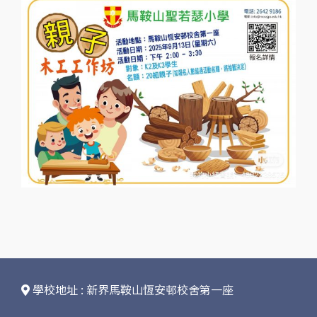
學校地址 : 新界馬鞍山恆安邨校舍第一座