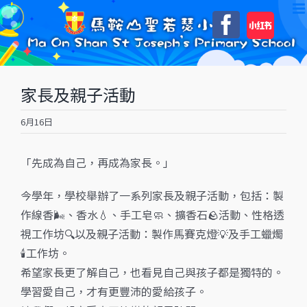
Skip
自
Faceboo
to
訂
content
家長及親子活動
6月16日
「先成為自己，再成為家長。」
今學年，學校舉辦了一系列家長及親子活動，包括：製
作線香🌬️、香水💧、手工皂🧼、擴香石🪨活動、性格透
視工作坊🔍以及親子活動：製作馬賽克燈💡及手工蠟燭
🕯️工作坊。
希望家長更了解自己，也看見自己與孩子都是獨特的。
學習愛自己，才有更豐沛的愛給孩子。