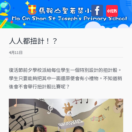
Skip
自
Faceboo
to
訂
content
人人都扭計！？
4月11日
復活節前夕學校派給每位學生一個特別設計的扭計骰。
學生只要能夠把其中一面還原便會有小禮物。不知道稍
後會不會舉行扭計骰比賽呢？