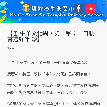
Skip
自
Faceboo
to
訂
content
【🧧 中華文化周・第一擊：一口腰
香過好年 😋】
2月4日
【🧧 中華文化周・第一擊：一口腰香過好年 😋】
農曆新年將至，學校「中華文化周」已揭開序幕！
首項活動由五年級同學精心呈獻，齊集禮堂製作傳統腰
果酥，寓意大家「笑口常開，吉祥如意」！😄✨
特別感謝家長義工親臨指導 🙌，手把手傳授製作傳統節