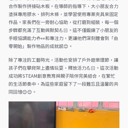
合作製作拼接砧木板。在導師的指導下，大小朋友合力
塗抹專用膠水、排列木條，並學習使用專業夾具來固定
作品。家長們在一旁耐心協助，從打磨到組裝，每一個
步驟都充滿了互動與默契💪🏻。這不僅鍛鍊了小朋友的
手眼協調能力🤚👀和專注力，更讓他們深刻體會到「由
零開始」製作物品的成就感😊。
除了專注的工藝時光，活動也安排了戶外遊樂環節，讓
孩子們在攀爬架上盡情玩耍，釋放活力💪🏻。這次活動
成功將STEAM創意教育與親子陪伴完美結合，在繁忙
的生活節奏中，為這些家庭留下了一段難忘且溫馨的共
同回憶😊😊。