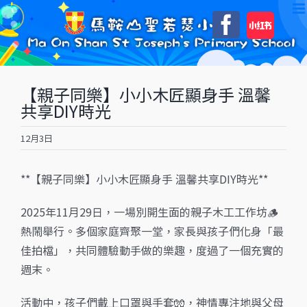
Skip
自
Faceboo
to
訂
content
【親子同樂】小小木匠顯身手 溫馨
共享DIY時光
12月3日
**【親子同樂】小小木匠顯身手 溫馨共享DIY時光**
2025年11月29日，一場別開生面的親子木工工作坊🪵
熱鬧舉行。多個家庭齊聚一堂，家長與孩子們化身「最
佳拍檔」，共同體驗動手做的樂趣，度過了一個充實的
週末。
活動中，孩子們戴上口罩與手套🧤，神情專注地與父母