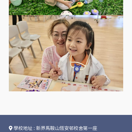
學校地址 : 新界馬鞍山恆安邨校舍第一座