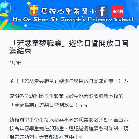
Skip
自
Faceboo
to
訂
content
「若瑟童夢職業」遊樂日暨開放日圓
滿結束
9月9日
🎉【「若瑟童夢職業」遊樂日暨開放日圓滿結束！】🎉
感謝各位幼稚園學生和家長於星期六踴躍參與本校的
「童夢職業」遊樂日暨開放日！👦👧
幼稚園學生學生投入參與不同的職業體驗活動，並由本
校高年級學生擔任服務生，透過遊戲連繫各科知識，現
場氣氛熱烈，大家都樂在其中！✨