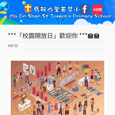
Skip
自
Faceboo
to
訂
content
***「校園開放日」歡迎你 ***🏫🏫
9月7日