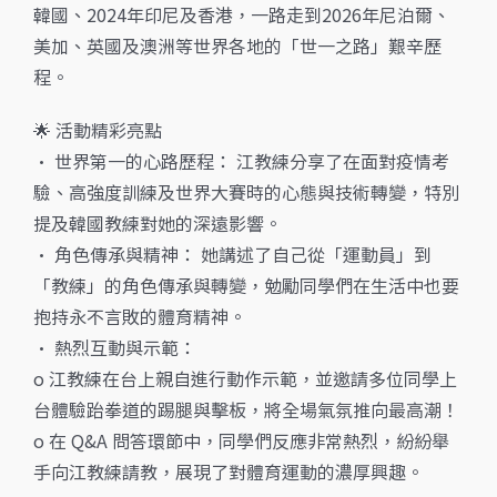
韓國、2024年印尼及香港，一路走到2026年尼泊爾、
美加、英國及澳洲等世界各地的「世一之路」艱辛歷
程。
🌟 活動精彩亮點
• 世界第一的心路歷程： 江教練分享了在面對疫情考
驗、高強度訓練及世界大賽時的心態與技術轉變，特別
提及韓國教練對她的深遠影響。
• 角色傳承與精神： 她講述了自己從「運動員」到
「教練」的角色傳承與轉變，勉勵同學們在生活中也要
抱持永不言敗的體育精神。
• 熱烈互動與示範：
o 江教練在台上親自進行動作示範，並邀請多位同學上
台體驗跆拳道的踢腿與擊板，將全場氣氛推向最高潮！
o 在 Q&A 問答環節中，同學們反應非常熱烈，紛紛舉
手向江教練請教，展現了對體育運動的濃厚興趣。