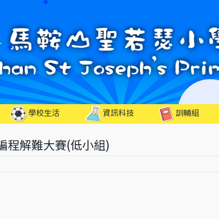
學校生活
資訊科技
訓輔組
Nsim編程解難大賽(低小組)