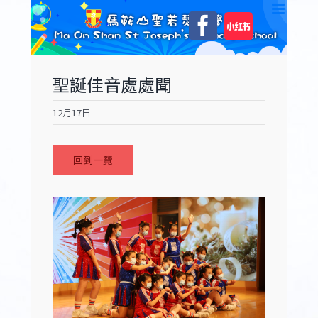
Skip
自
Facebook
to
訂
content
聖誕佳音處處聞
12月17日
回到一覽