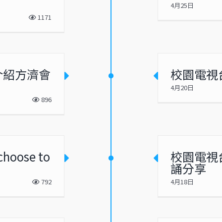
4月25日
1171
介紹方濟會
校園電視
4月20日
896
oose to
校園電視
誦分享
792
4月18日