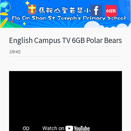
Skip
自
Faceboo
to
訂
content
English Campus TV 6GB Polar Bears
2月4日