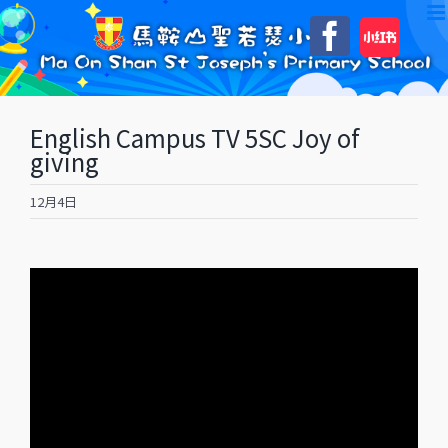
Skip
自
Faceboo
to
訂
content
English Campus TV 5SC Joy of
giving
12月4日