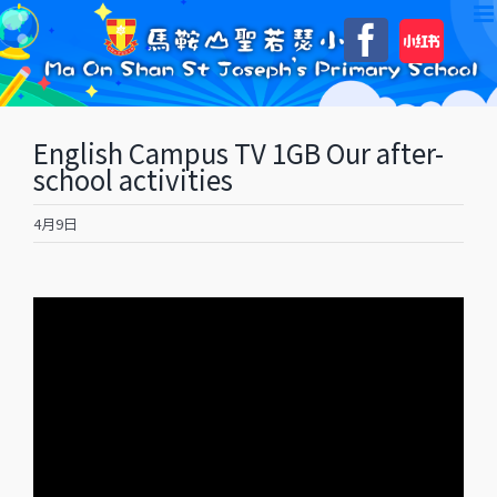
Skip
自
Faceboo
to
訂
content
English Campus TV 1GB Our after-
school activities
4月9日