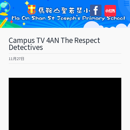
Skip
自
Faceboo
to
訂
content
Campus TV 4AN The Respect
Detectives
11月27日