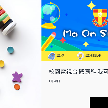
Skip
to
content
學校
學科園地
校園電視台 體育科 我
1月20日