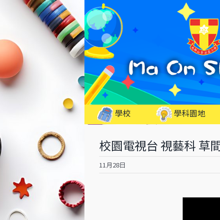
Skip
to
content
學校
學科園地
校園電視台 視藝科 草
11月28日